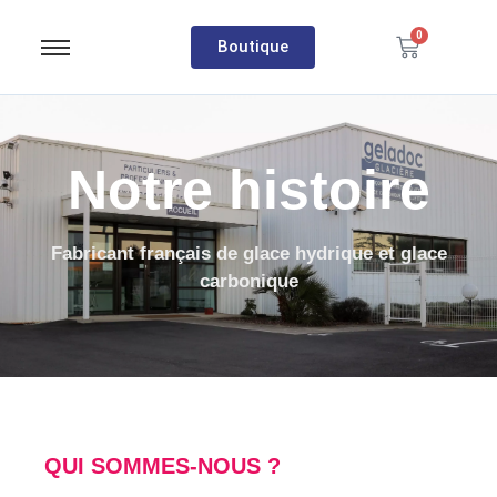
0
Boutique
Notre histoire
Fabricant français de glace hydrique et glace
carbonique
QUI SOMMES-NOUS ?